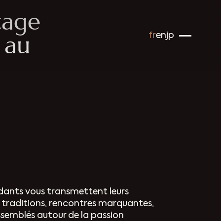
tage
 au
fr
en
jp
ndants vous transmettent leurs
s, traditions, rencontres marquantes,
ssemblés autour de la passion