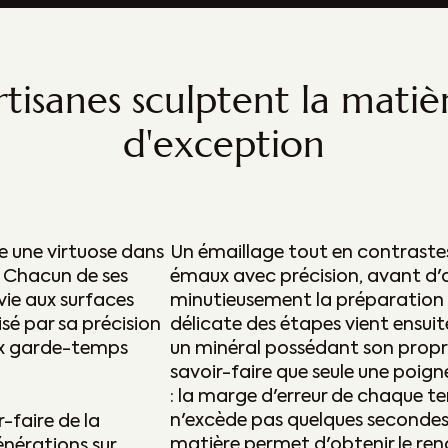
isanes sculptent la matiè
d'exception
 une virtuose dans
Un émaillage tout en contrastes
e. Chacun de ses
émaux avec précision, avant d'
vie aux surfaces
minutieusement la préparation 
isé par sa précision
délicate des étapes vient ensuit
ux garde-temps
un minéral possédant son propre
savoir-faire que seule une poign
: la marge d'erreur de chaque t
n'excède pas quelques secondes.
-faire de la
matière permet d'obtenir le ren
générations sur